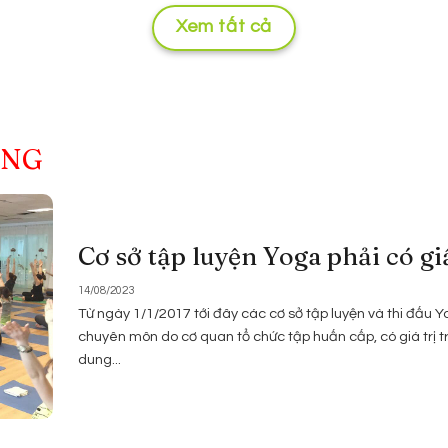
Xem tất cả
ỌNG
Cơ sở tập luyện Yoga phải có g
14/08/2023
Từ ngày 1/1/2017 tới đây các cơ sở tập luyện và thi đấu 
chuyên môn do cơ quan tổ chức tập huấn cấp, có giá trị t
dung...