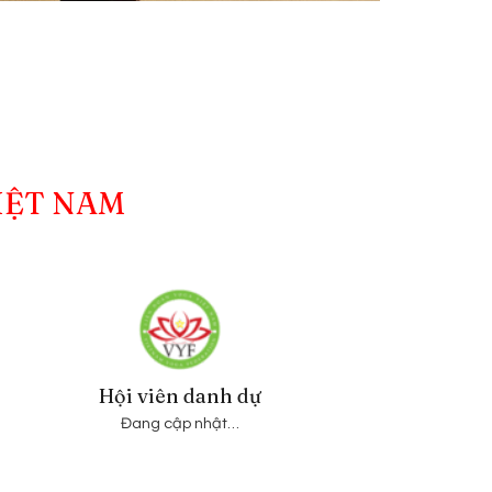
IỆT NAM
Hội viên danh dự
Đang cập nhật…