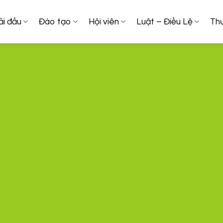
ải đấu
Đào tạo
Hội viên
Luật – Điều Lệ
Thư