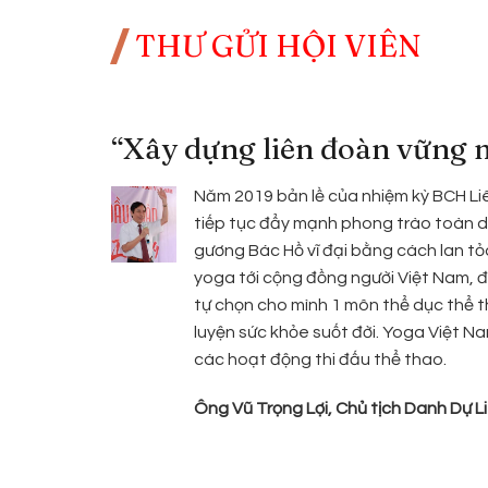
THƯ GỬI HỘI VIÊN
“Xây dựng liên đoàn vững
Năm 2019 bản lề của nhiệm kỳ BCH Liê
tiếp tục đẩy mạnh phong trào toàn d
gương Bác Hồ vĩ đại bằng cách lan tỏa
yoga tới cộng đồng người Việt Nam, đ
tự chọn cho mình 1 môn thể dục thể t
luyện sức khỏe suốt đời. Yoga Việt N
các hoạt động thi đấu thể thao.
Ông Vũ Trọng Lợi, Chủ tịch Danh Dự 