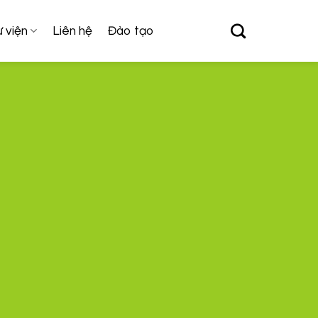
 viện
Liên hệ
Đào tạo