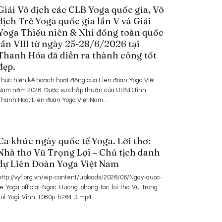
Giải Vô địch các CLB Yoga quốc gia, Vô
địch Trẻ Yoga quốc gia lần V và Giải
Yoga Thiếu niên & Nhi đồng toàn quốc
lần VIII từ ngày 25-28/6/2026 tại
Thanh Hóa đã diễn ra thành công tốt
đẹp.
Thực hiện kế hoạch hoạt động của Liên đoàn Yoga Việt
Nam năm 2026. Được sự chấp thuận của UBND tỉnh
Thanh Hóa; Liên đoàn Yoga Việt Nam...
Ca khúc ngày quốc tế Yoga. Lời thơ:
Nhà thơ Vũ Trọng Lợi – Chủ tịch danh
dự Liên Đoàn Yoga Việt Nam
http://vyf.org.vn/wp-content/uploads/2026/06/Ngay-quoc-
te-Yoga-official-Ngoc-Huong-phong-tac-loi-tho-Vu-Trong-
Loi-Yogi-Vinh-1080p-h264-3.mp4...