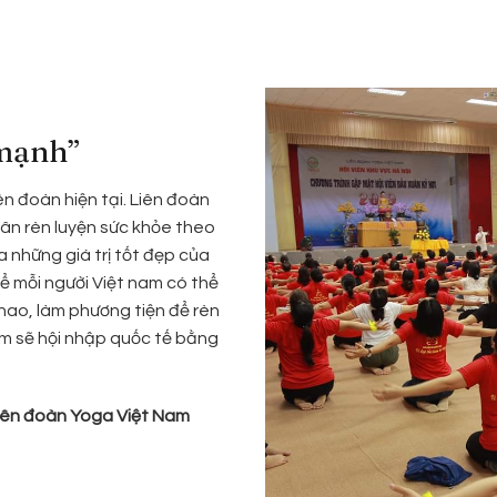
 mạnh”
n đoàn hiện tại. Liên đoàn
ân rèn luyện sức khỏe theo
 những giá trị tốt đẹp của
ể mỗi người Việt nam có thể
hao, làm phương tiện để rèn
am sẽ hội nhập quốc tế bằng
Liên đoàn Yoga Việt Nam