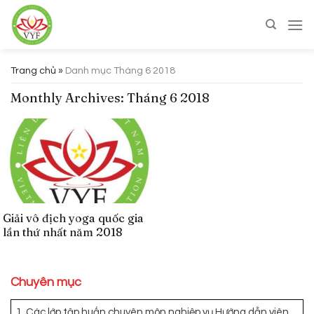
Skip
to
content
Trang chủ
»
Danh mục Tháng 6 2018
Monthly Archives:
Tháng 6 2018
Giải vô địch yoga quốc gia
lần thứ nhất năm 2018
Chuyên mục
1. Các lớp tập huấn chuyên môn nghiệp vụ Hướng dẫn viên