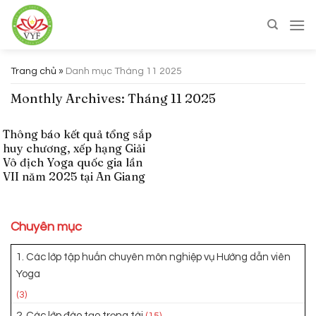
Skip
to
content
Trang chủ
»
Danh mục Tháng 11 2025
Monthly Archives:
Tháng 11 2025
Thông báo kết quả tổng sắp
huy chương, xếp hạng Giải
Vô địch Yoga quốc gia lần
VII năm 2025 tại An Giang
Chuyên mục
1. Các lớp tập huấn chuyên môn nghiệp vụ Hướng dẫn viên
Yoga
(3)
2. Các lớp đào tạo trọng tài